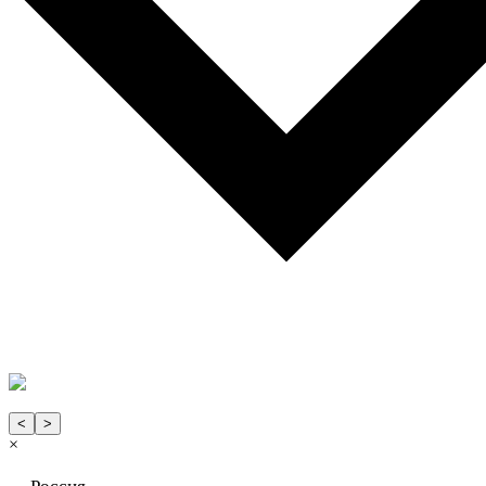
<
>
×