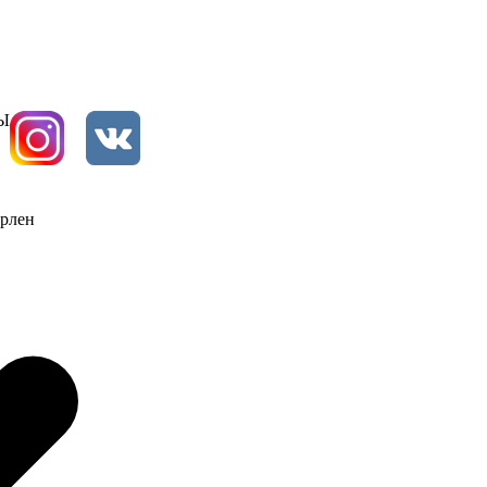
Ы
ерлен