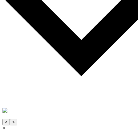
<
>
×