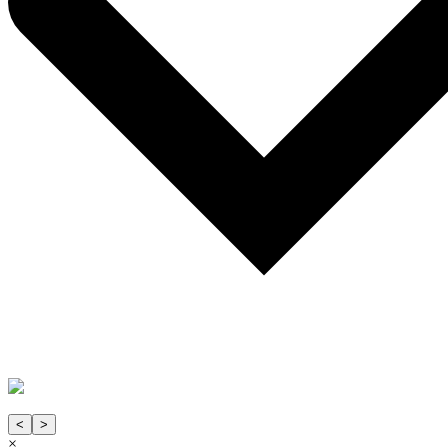
<
>
×