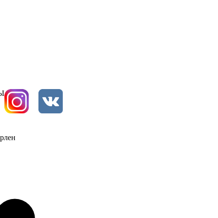
Ы
ерлен